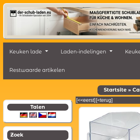
Keuken lade
Laden-indelingen
Keuke
Restwaarde artikelen
Startsite
»
Ca
[<<eerst]
[<terug]
Talen
Zoek