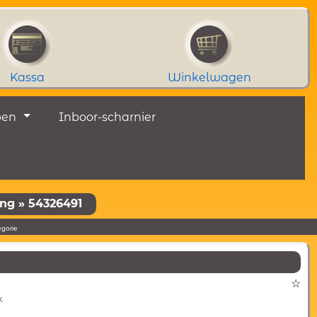
Kassa
Winkelwagen
pen
Inboor-scharnier
ung
»
54326491
egorie
☆
k