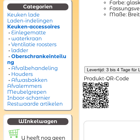
Farbe: glask
Categorien
Fassungsve
Maße: Breit
Keuken lade
Laden-indelingen
Keuken-accessoires
•
Einlegematte
•
waterkraan
•
Ventilatie roosters
•
ladder
•
Oberschrankeinteilu
ng
•
Afvalbehandeling
•
Houders
Produkt-QR-Code
•
Afwasbakken
Afvalemmers
Meubelgrepen
Inboor-scharnier
Restwaarde artikelen
WInkelwagen
U heeft nog geen