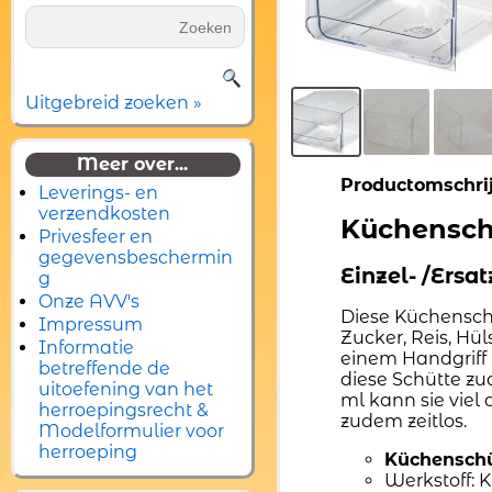
Uitgebreid zoeken »
Meer over...
Productomschri
Leverings- en
verzendkosten
Küchenschü
Privesfeer en
gegevensbeschermin
Einzel- /Ers
g
Onze AVV's
Diese Küchenschü
Impressum
Zucker, Reis, Hü
Informatie
einem Handgriff 
betreffende de
diese Schütte zu
uitoefening van het
ml kann sie viel 
herroepingsrecht &
zudem zeitlos.
Modelformulier voor
herroeping
Küchenschü
Werkstoff: K