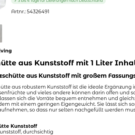
✓ 3 bis 4 Tage für Lieferungen nach Deutschland
Artnr.: 54326491
jving
tte aus Kunststoff mit 1 Liter Inha
atzschütte aus Kunststoff mit großem Fassun
tte aus robustem Kunststoff ist die ideale Ergänzung i
lsenfrüchte und vieles andere können darin offen und so
lassen sich die Vorräte bequem entnehmen und gleichzei
dem mit einem geringen Eigengewicht. Sie lässt sich s
aufnehmen, so dass nur selten nachgefüllt werden muss. 
tte Kunststoff
unststoff, durchsichtig