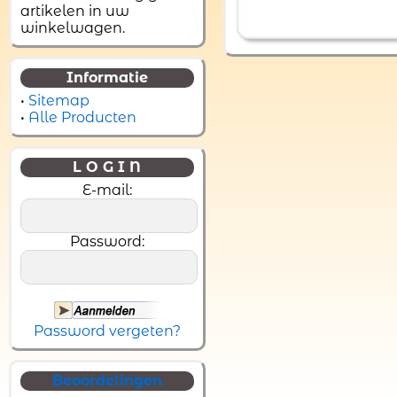
artikelen in uw
winkelwagen.
Informatie
•
Sitemap
•
Alle Producten
L O G I N
E-mail:
Password:
Password vergeten?
Beoordelingen