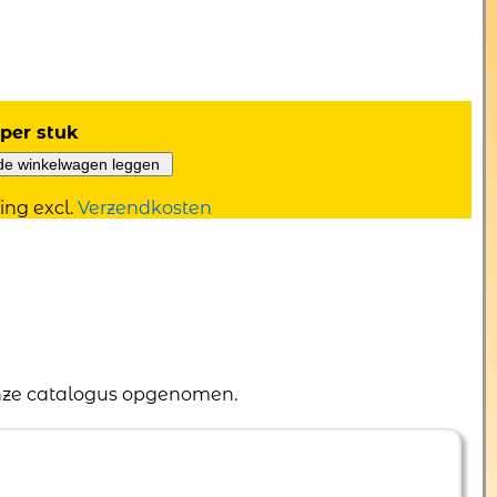
per stuk
ing excl.
Verzendkosten
 onze catalogus opgenomen.