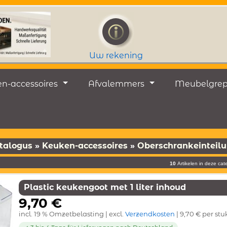
Uw rekening
n-accessoires
Afvalemmers
Meubelgre
talogus
»
Keuken-accessoires
»
Oberschrankeinteil
10
Artikelen in deze cat
Plastic keukengoot met 1 liter inhoud
9,70 €
incl. 19 % Omzetbelasting | excl.
Verzendkosten
| 9,70 € per stu