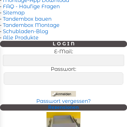
•
Montage-App Download
•
FAQ - Häufige Fragen
•
Sitemap
•
Tandembox bauen
•
Tandembox Montage
•
Schubladen-Blog
•
Alle Produkte
L O G I N
E-Mail:
Passwort:
Passwort vergessen?
Rezensionen