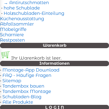
→ Antirutschmatten
•
hohe Schublade
•
Holzschubladen-Einteilung
Küchenausstattung
Abfallsammler
Möbelgriffe
Scharniere
Restposten
Warenkorb
Ihr Warenkorb ist leer.
Informationen
•
Montage-App Download
•
FAQ - Häufige Fragen
•
Sitemap
•
Tandembox bauen
•
Tandembox Montage
•
Schubladen-Blog
•
Alle Produkte
L O G I N