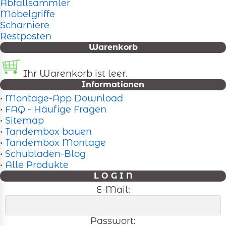
Abfallsammler
Möbelgriffe
Scharniere
Restposten
Warenkorb
Ihr Warenkorb ist leer.
Informationen
•
Montage-App Download
•
FAQ - Häufige Fragen
•
Sitemap
•
Tandembox bauen
•
Tandembox Montage
•
Schubladen-Blog
•
Alle Produkte
L O G I N
E-Mail:
Passwort: