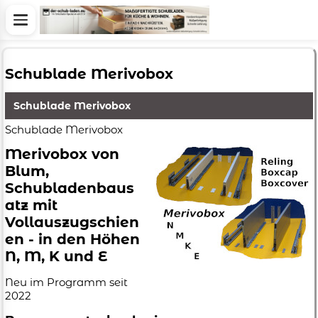
Schublade Merivobox
Schublade Merivobox
Schublade Merivobox
Merivobox von
Blum,
Schubladenbaus
atz mit
Vollauszugschien
en - in den Höhen
N, M, K und E
Neu im Programm seit
2022