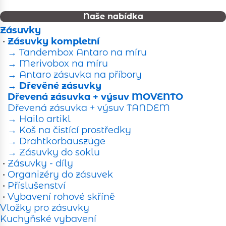
Naše nabídka
Zásuvky
•
Zásuvky kompletní
→ Tandembox Antaro na míru
→ Merivobox na míru
→ Antaro zásuvka na příbory
→ Dřevěné zásuvky
Dřevená zásuvka + výsuv MOVENTO
Dřevená zásuvka + výsuv TANDEM
→ Hailo artikl
→ Koš na čistící prostředky
→ Drahtkorbauszüge
→ Zásuvky do soklu
•
Zásuvky - díly
•
Organizéry do zásuvek
•
Příslušenství
•
Vybavení rohové skříně
Vložky pro zásuvky
Kuchyňské vybavení