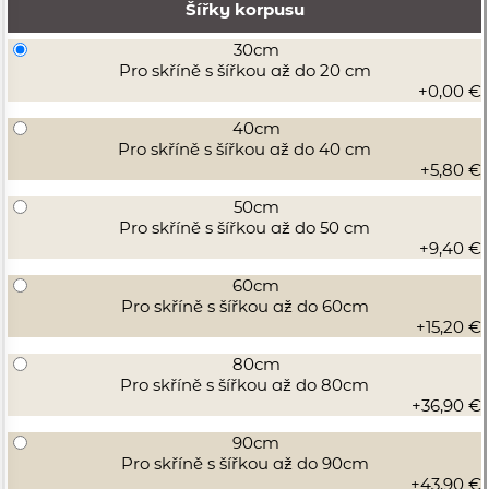
Mnohostranné využití dřevěných zásuvek v interiéru a
Šířky korpusu
při dokončování V šatní skříni nebo kuchyňské lince se
30cm
tato dřevěná zásuvka cítí jako doma. Protože je tato
Pro skříně s šířkou až do 20 cm
dřevěná zásuvka vybavena plnovýsuvy, získáte nejen
+0,00 €
dobrý přehled o obsahu zásuvky, když je otevřená, ale
40cm
také dobrý přístup zejména do zadních rohů. Dřevěné
Pro skříně s šířkou až do 40 cm
zásuvky jsou vyrobeny z následujících druhů tvrdého
+5,80 €
dřeva: Z dřevin si můžete vybrat buk (měděný buk),
50cm
javor nebo dub. Zatímco u měkkého dřeva, například
Pro skříně s šířkou až do 50 cm
+9,40 €
smrku, zanechá tlak nehtu na povrchu stopy, tvrdé
dřevo je mnohem odolnější. Níže si můžete
60cm
nakonfigurovat dřevěnou zásuvku na míru:
Pro skříně s šířkou až do 60cm
+15,20 €
80cm
Pro skříně s šířkou až do 80cm
+36,90 €
90cm
Pro skříně s šířkou až do 90cm
+43,90 €