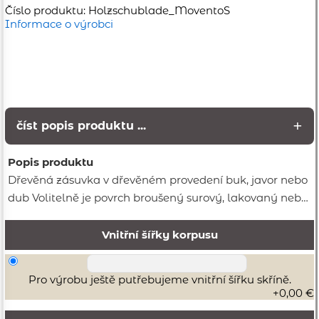
Číslo produktu: Holzschublade_MoventoS
Informace o výrobci
číst popis produktu ...
Popis produktu
Dřevěná zásuvka v dřevěném provedení buk, javor nebo
dub Volitelně je povrch broušený surový, lakovaný nebo
natřený tvrdým olejem. Plný výsuvný pojezd Movento
S je k dispozici s nosností 40 kg nebo 60 kg. Součástí
Vnitřní šířky korpusu
sady jsou i výsuvy zásuvek. Skvělý estetický vzhled s
otevřeným spojováním prstů Bočnice zásuvek jsou silné
Pro výrobu ještě putřebujeme vnitřní šířku skříně.
13 mm a v rohu jsou spojeny prstovým spojem. Dřevěná
+0,00 €
zásuvka tak získává mimořádně krásný vzhled