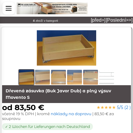
[před>]
[Poslední>>]
4
zboží v kategorii
Dřevená zásuvka (Buk Javor Dub) a plný výsuv
Movento S
od 83,50 €
★★★★★
5/5 (2 )
včetně 19 % DPH | kromě
náklady na dopravu
| 83,50 € za
soupravu
✓ 2 Wochen für Lieferungen nach Deutschland