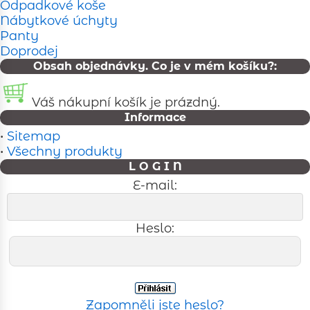
Odpadkové koše
Nábytkové úchyty
Panty
Doprodej
Obsah objednávky. Co je v mém košíku?:
Váš nákupní košík je prázdný.
Informace
•
Sitemap
•
Všechny produkty
L O G I N
E-mail:
Heslo:
Zapomněli jste heslo?