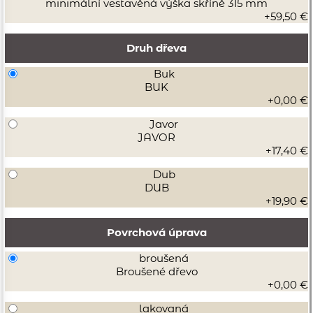
minimální vestavěná výška skříně 315 mm
+59,50 €
Druh dřeva
Buk
BUK
+0,00 €
Javor
JAVOR
+17,40 €
Dub
DUB
+19,90 €
Povrchová úprava
broušená
Broušené dřevo
+0,00 €
lakovaná