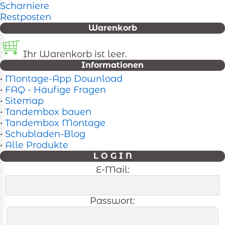
Scharniere
Restposten
Warenkorb
Ihr Warenkorb ist leer.
Informationen
•
Montage-App Download
•
FAQ - Häufige Fragen
•
Sitemap
•
Tandembox bauen
•
Tandembox Montage
•
Schubladen-Blog
•
Alle Produkte
L O G I N
E-Mail:
Passwort: