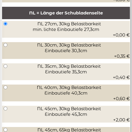
(weißaluminium RAL9006) oder terraschwarz lackiert.
Lieferumfang: 1 Paar Zargen (Schubladenseiten) 1 Paar
NL = Länge der Schubladenseite
Reling optional 1 Paar Einschubelement 1 Paar
NL 27cm, 30kg Belastbarkeit
Auszugsschienen (Vollauszug) mit Blumotion. 1 Paar
min. lichte Einbautiefe 27,3cm
Holzrückwandhalter 1 Paar Frontbefestigungen zum
+0,00 €
Schrauben oder werkzeuglos (Inserta) 1 Paar Einschub
NL 30cm, 30kg Belastbarkeit
Abdeckkappen 1 Schubladenboden aus Spanplatte
Einbautiefe 30,3cm
+0,35 €
kunststoffbeschichtet, weiß schwarz oder grau 1
Schubladenrückwand Spanplatte kunststoffbeschichtet,
NL 35cm, 30kg Belastbarkeit
weiß, schwarz oder grau 1 Satz Befestigungsschrauben 1
Einbautiefe 35,3cm
+0,40 €
Schubladen Montageanleitung Tandembox Antaro
Höhe D Achtung: Eine Möbelfront ist im Lieferumfang
NL 40cm, 30kg Belastbarkeit
Einbautiefe 40,3cm
nicht enthalten! Die Schublade wird ohne Möbelblende
+0,60 €
geliefert. Bei Verwendung von Querteilern können bei
Bedarf noch Längsteiler ergänzt werden - bitte extra
NL 45cm, 30kg Belastbarkeit
Einbautiefe 45,3cm
bestellen. Bitte wählen Sie aus folgenden Optionen aus:
+2,00 €
NL 45cm, 65kg Belastbarkeit