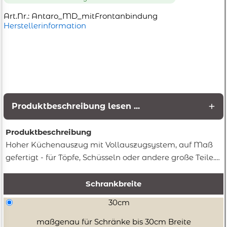
Art.Nr.: Antaro_MD_mitFrontanbindung
Herstellerinformation
Produktbeschreibung lesen ...
Produktbeschreibung
Hoher Küchenauszug mit Vollauszugsystem, auf Maß
gefertigt - für Töpfe, Schüsseln oder andere große Teile.
Töpfe, Schüsseltürme oder andere große Teile - mit Hilfe
des Vollauszuges der Küchenschublade Antaro Höhe D
Schrankbreite
lassen sich diese Sachen auch aus dem hinteren Bereich
30cm
der Küchenschublade bequem nach oben entnehmen.
Die seitlichen Relingstangen geben auch hohen Sachen
maßgenau für Schränke bis 30cm Breite