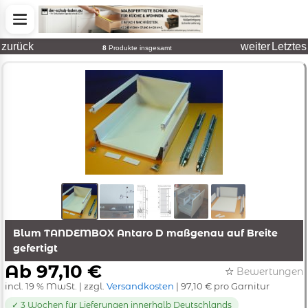
zurück
weiter
Letztes
8
Produkte insgesamt
Blum TANDEMBOX Antaro D maßgenau auf Breite
gefertigt
Ab 97,10 €
☆
Bewertungen
incl. 19 % MwSt. | zzgl.
Versandkosten
| 97,10 € pro Garnitur
✓ 3 Wochen für Lieferungen innerhalb Deutschlands