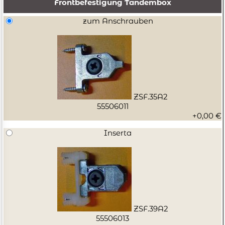
Frontbefestigung Tandembox
zum Anschrauben
ZSF.35A2
55506011
+0,00 €
Inserta
ZSF.39A2
55506013