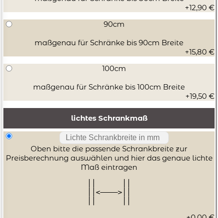
zugesägt. Für die maßgefertigte Schublade benötige ich
+12,90 €
die lichte Schrankbreite (Breite zwischen den
90cm
Schrankwänden) des Schrank Möbels. Wenn Sie im
maßgenau für Schränke bis 90cm Breite
Online Shop kaufen: Teilen Sie uns beim Schublade
+15,80 €
Kaufen die lichte Schranbreite unten im Eingabefeld "
lichtes Schrankmaß: " mit oder gegen Sie sie bei der
100cm
Schubladen Bestellung über den Online Shop im Feld
maßgenau für Schränke bis 100cm Breite
Bemerkungen an. Ihr Schrank sollte von der
+19,50 €
Schrankvorderkante bis zur Schrankrückwand
mindestens Zargenlänge + 3mm tief sein, damit die
lichtes Schrankmaß
Schublade Platz hat. In der Höhe müssen mindestens
22,4cm für das Blum Schubfach zur Verfügung stehen.
Oben bitte die passende Schrankbreite zur
verdeckter, gesteuerter Schubladen Vollauszug
Preisberechnung auswählen und hier das genaue lichte
Zargenhoehe (Schubladenseitenhöhe)= 83mm
Maß eintragen
TANDEM INSIDE - für schwebeleichten Einschub Lauf,
││      ││
ein Möbelleben lang Schubfach Belastbarkeit
││<————>││
││      ││
dynamisch 30 kg oder 65kg Zargen
(Schubladenseitenteile) aus Stahl seidenweiß, hellgrau
+0,00 €