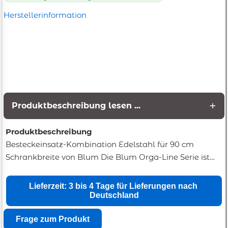
Herstellerinformation
Produktbeschreibung lesen ...
Produktbeschreibung
Besteckeinsatz-Kombination Edelstahl für 90 cm
Schrankbreite von Blum Die Blum Orga-Line Serie ist
hochwertig, robust und dabei sehr flexibel in der
Einteilung - die ideale Schubladeneinteilung Um den
vorhandenen Stauraum in einer Schublade mit 90 cm
Korpusbreite optimal auszunützen, werden in diesem
Set ein Ess-Besteckeinsatz und ein Arbeits-