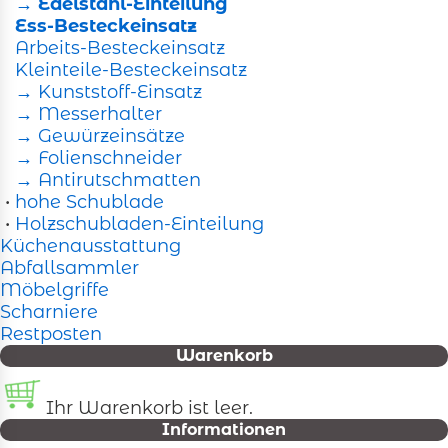
→ Edelstahl-Einteilung
Kunststoff grau Höhe 6,5 cm Nennlänge 50 cm Die
Ess-Besteckeinsatz
abgebildete Schublade ist nicht im Lieferumfang
Arbeits-Besteckeinsatz
enthalten - bei Bedarf bitte extra bestellen.
Kleinteile-Besteckeinsatz
→ Kunststoff-Einsatz
→ Messerhalter
→ Gewürzeinsätze
→ Folienschneider
→ Antirutschmatten
•
hohe Schublade
•
Holzschubladen-Einteilung
Küchenausstattung
Abfallsammler
Möbelgriffe
Scharniere
Restposten
Warenkorb
Ihr Warenkorb ist leer.
Informationen